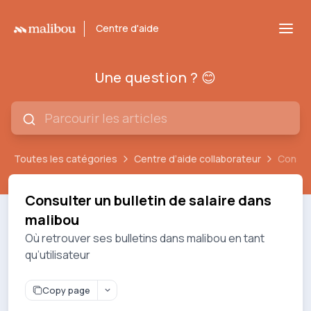
Centre d'aide
Une question ? 😊
Toutes les catégories
Centre d’aide collaborateur
Consult
Consulter un bulletin de salaire dans
malibou
Où retrouver ses bulletins dans malibou en tant
qu’utilisateur
Copy page